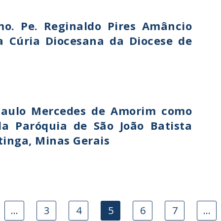
. Pe. Reginaldo Pires Amâncio
 Cúria Diocesana da Diocese de
Paulo Mercedes de Amorim como
da Paróquia de São João Batista
tinga, Minas Gerais
…
3
4
5
6
7
…