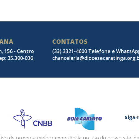
SANA
CONTATOS
m, 156 - Centro
(33) 3321-4600 Telefone e WhatsA
ep: 35.300-036
chancelaria@diocesecaratinga.org.
Sig
ivo de prover a melhor experiência no uso do nosso site, de