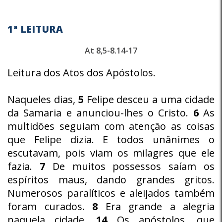
1ª LEITURA
At 8,5-8.14-17
Leitura dos Atos dos Apóstolos.
Naqueles dias,
5
Felipe desceu a uma cidade
da Samaria e anunciou-lhes o Cristo.
6
As
multidões seguiam com atenção as coisas
que Felipe dizia. E todos unânimes o
escutavam, pois viam os milagres que ele
fazia.
7
De muitos possessos saíam os
espíritos maus, dando grandes gritos.
Numerosos paralíticos e aleijados também
foram curados.
8
Era grande a alegria
naquela cidade.
14
Os apóstolos, que