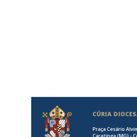
CÚRIA DIOCE
Praça Cesário Alvi
Caratinga (MG) - C