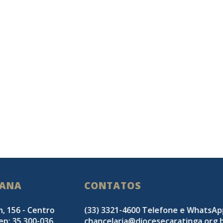
SANA
CONTATOS
m, 156 - Centro
(33) 3321-4600 Telefone e WhatsA
ep: 35.300-036
chancelaria@diocesecaratinga.org.