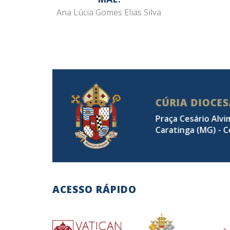
Ana Lúcia Gomes Elias Silva
CÚRIA DIOCE
Praça Cesário Alvi
Caratinga (MG) - C
ACESSO RÁPIDO