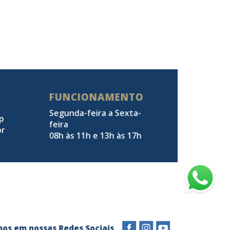
FUNCIONAMENTO
Segunda-feira a Sexta-
pp
feira
br
08h às 11h e 13h às 17h
a-nos em nossas Redes Sociais