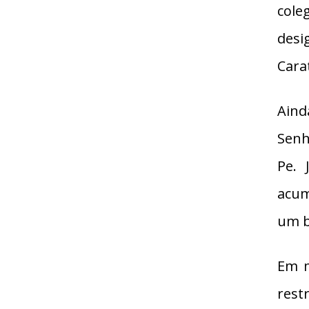
cole
desi
Cara
Aind
Senh
Pe. 
acum
um b
Em m
rest