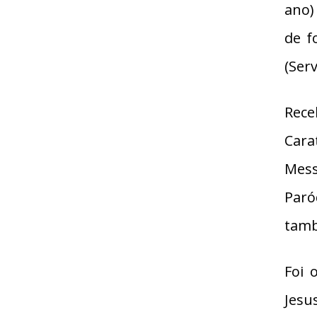
ano)
de f
(Ser
Rece
Cara
Mess
Paró
tamb
Foi 
Jesu