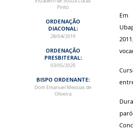
Elizabeth de Souza Lucas
Pinto
Em 2
ORDENAÇÃO
Ubap
DIACONAL:
28/04/2019
2011
ORDENAÇÃO
voca
PRESBITERAL:
03/05/2020
Curs
BISPO ORDENANTE:
entr
Dom Emanuel Messias de
Oliveira
Dura
paró
Conc