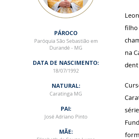
Leon
filh
PÁROCO
cham
Paróquia São Sebastião em
Durandé - MG
na C
DATA DE NASCIMENTO:
dent
18/07/1992
Curs
NATURAL:
Caratinga MG
Cara
PAI:
séri
José Adriano Pinto
Fund
MÃE:
form