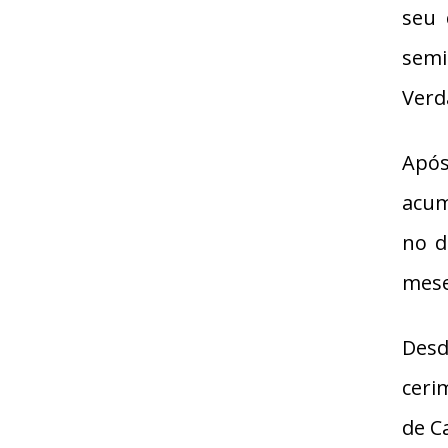
seu 
semi
Verd
Após
acum
no d
mese
Desd
ceri
de C