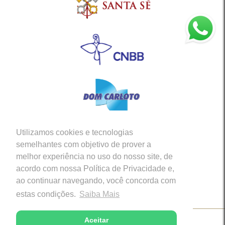
Utilizamos cookies e tecnologias
Siga-nos em nossas Redes Sociais
semelhantes com objetivo de prover a
melhor experiência no uso do nosso site, de
acordo com nossa Política de Privacidade e,
ao continuar navegando, você concorda com
estas condições.
Saiba Mais
Aceitar
Copyright © 2026 - Diocese de Caratinga (MG)