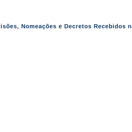
isões, Nomeações e Decretos Recebidos n
2/2023- Administrador Paroquial Paróquia São 
 Soares