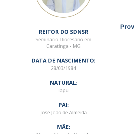
Prov
REITOR DO SDNSR
Seminário Diocesano em
12/1
Caratinga - MG
Raul
DATA DE NASCIMENTO:
28/03/1984
NATURAL:
Iapu
PAI:
José João de Almeida
MÃE: