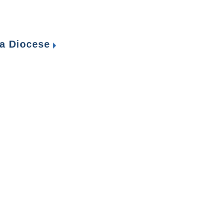
a Diocese
Francisco de Assis- Vermelho Velho -