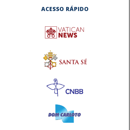
ACESSO RÁPIDO
DIOCESANA DE CARATINGA
04/10/2011- Administrador Paroquial da
PARÓQUIA SENHOR BOM JESUS -
CARATINGA MG
12/01/2014- Pároco da PARÓQUIA SENHOR
BOM JESUS - CARATINGA MG
15/01/2016- Vigário Paroquial da
PARÓQUIA SÃO JOÃO BATISTA -
CATEDRAL- CARATINGA MG
Administrador Paroquial - Paróquia São
Francisco de Assis- Vermelho Velho