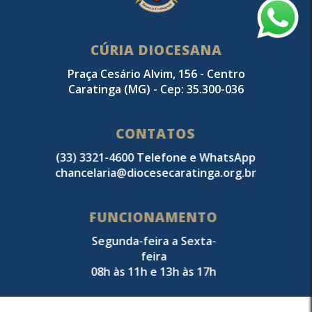
ENSINO - CARANGOLA MG
01/06/2002 - Pároco Amovível- PARÓQUIA
CÚRIA DIOCESANA
SANTA EFIGÊNIA - CÓRREGO NOVO- MG
Praça Cesário Alvim, 156 - Centro
2007/2008 - Direito Canônico - ROMA -
Caratinga (MG) - Cep: 35.300-036
PONTIFICIA UNIVERSIDADE GREGORIANA
CONTATOS
18/10/2009- Vigário Paroquial - PARÓQUIA
(33) 3321-4600 Telefone e WhatsApp
SÃO JOÃO BATISTA - CATEDRAL -
chancelaria@diocesecaratinga.org.br
CARATINGA -MG
FUNCIONAMENTO
24/06/2010- Juiz Auditor - TRIBUNAL
Segunda-feira a Sexta-
INTERDIOCESANO E DE APELAÇÃO DE
feira
08h às 11h e 13h às 17h
BELO HORIZONTE
07/07/2011- Chanceler da CÚRIA