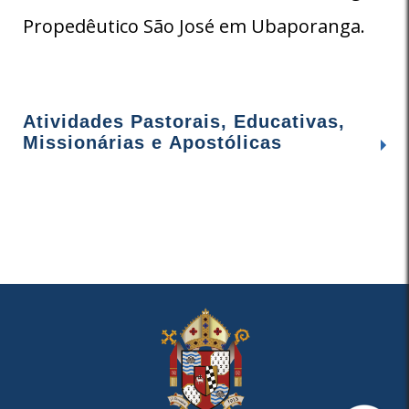
Propedêutico São José em Ubaporanga.
Atividades Pastorais, Educativas,
Missionárias e Apostólicas
21/11/1999- Vigário Paroquial - PARÓQUIA
SANTA LUZIA- CARANGOLA- MG
21/11/1999 - Vigário Paroquial - PARÓQUIA
DE SÃO MATEUS - FARIA LEMOS - MG
01/01/2000- Representante da 5ª
SUPERINTENDÊNCIA REGIONAL DE